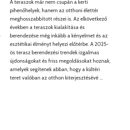
A teraszok már nem csupán a kerti
pihenőhelyek, hanem az otthoni élettér
meghosszabbított részei is. Az elkövetkező
években a teraszok kialakítása és
ó
berendezése még inkább a kényelmet és az
esztétikai élményt helyezi előtérbe. A 2025-
ös terasz berendezési trendek izgalmas
újdonságokat és friss megoldásokat hoznak,
amelyek segítenek abban, hogy a kültéri
teret valóban az otthon kiterjesztésévé …