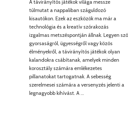
A távirányítós játékok világa messze
túlmutat a nappaliban száguldozó
kisautókon. Ezek az eszközök ma már a
technológia és a kreatív szórakozás
izgalmas metszéspontján állnak. Legyen sz
gyorsaságról, ügyességről vagy közös
élményekről, a távirányítós játékok olyan
kalandokra csábítanak, amelyek minden
korosztály számára emlékezetes
pillanatokat tartogatnak. A sebesség
szerelmesei számára a versenyzés jelenti a
legnagyobb kihívást. A …