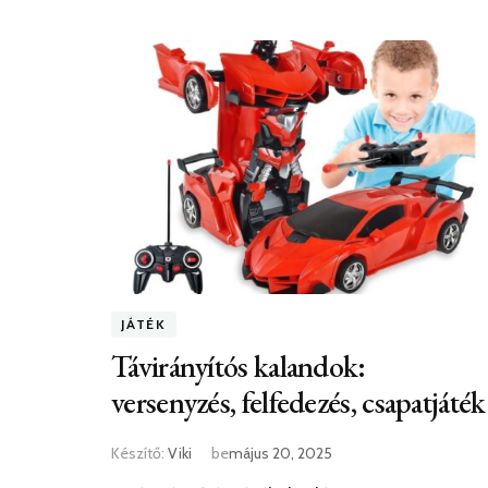
JÁTÉK
Távirányítós kalandok:
versenyzés, felfedezés, csapatjáték
Készítő:
Viki
be
május 20, 2025