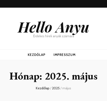
Hello Anyu
Érdekes hírek anyák számára
KEZDŐLAP
IMPRESSZUM
Hónap:
2025. május
Kezdőlap
/
2025
/
május