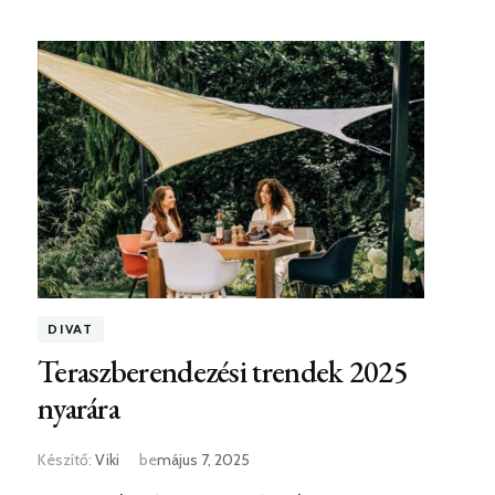
DIVAT
Teraszberendezési trendek 2025
nyarára
Készítő:
Viki
be
május 7, 2025