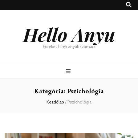
Hello Anyu
Érdekes hírek anyák számára
Kategória:
Pszichológia
Kezdőlap
/
Pszichológia