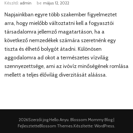
Készítő:
admin
be
május 12, 2022
Napjainkban egyre több szakember figyelmeztet
arra, hogy mielőbb változtatni kell a fogyasztói
társadalomra jellemző magatartáson, ha a
következő nemzedékek számára szeretnénk egy
tiszta és élhető bolygót átadni. Különösen
aggodalomra ad okot a természetes vízvilág
szennyezettsége, ami az ivóvíz minőségének romlása
mellett a teljes élővilág diverzitását aláássa.
2026Szerzői jog
Hello Anyu
.
Blossom Mommy Blog |
Fejlesztette
Blossom Themes
.Készítette:
WordPress
.