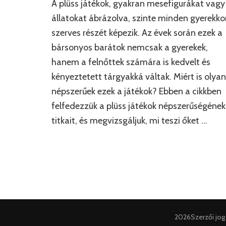
A plüss játékok, gyakran mesefigurákat vagy
állatokat ábrázolva, szinte minden gyerekko
szerves részét képezik. Az évek során ezek a
bársonyos barátok nemcsak a gyerekek,
hanem a felnőttek számára is kedvelt és
kényeztetett tárgyakká váltak. Miért is olyan
népszerűek ezek a játékok? Ebben a cikkben
felfedezzük a plüss játékok népszerűségének
titkait, és megvizsgáljuk, mi teszi őket …
2026Szerzői jo