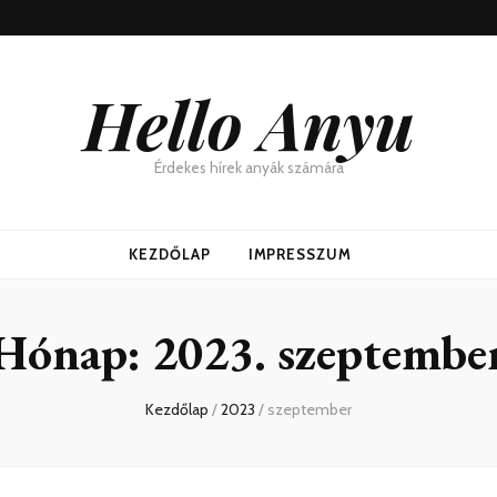
Hello Anyu
Érdekes hírek anyák számára
KEZDŐLAP
IMPRESSZUM
Hónap:
2023. szeptembe
Kezdőlap
/
2023
/
szeptember