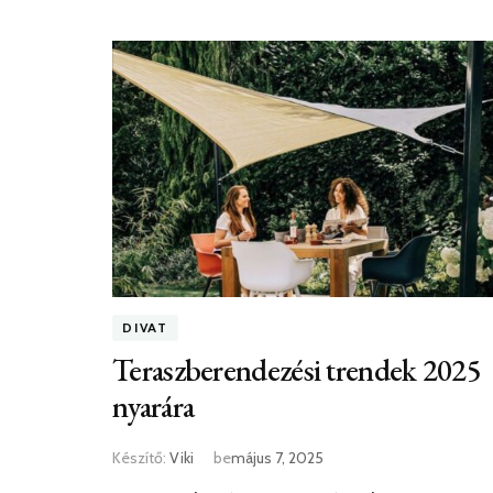
DIVAT
Teraszberendezési trendek 2025
nyarára
Készítő:
Viki
be
május 7, 2025