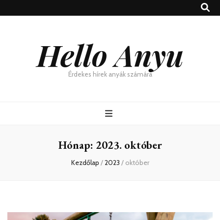
Hello Anyu
Érdekes hírek anyák számára
Hónap:
2023. október
Kezdőlap
/
2023
/
október