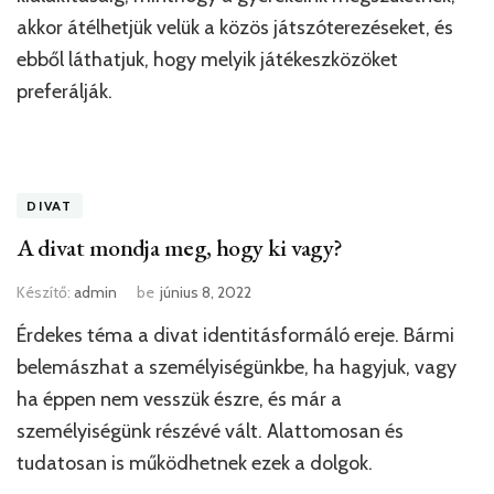
akkor átélhetjük velük a közös játszóterezéseket, és
ebből láthatjuk, hogy melyik játékeszközöket
preferálják.
DIVAT
A divat mondja meg, hogy ki vagy?
Készítő:
admin
be
június 8, 2022
Érdekes téma a divat identitásformáló ereje. Bármi
belemászhat a személyiségünkbe, ha hagyjuk, vagy
ha éppen nem vesszük észre, és már a
személyiségünk részévé vált. Alattomosan és
tudatosan is működhetnek ezek a dolgok.