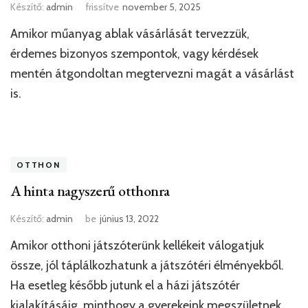
Készítő:
admin
frissítve
november 5, 2025
Amikor műanyag ablak vásárlását tervezzük,
érdemes bizonyos szempontok, vagy kérdések
mentén átgondoltan megtervezni magát a vásárlást
is.
OTTHON
A hinta nagyszerű otthonra
Készítő:
admin
be
június 13, 2022
Amikor otthoni játszóterünk kellékeit válogatjuk
össze, jól táplálkozhatunk a játszótéri élményekből.
Ha esetleg később jutunk el a házi játszótér
kialakításáig, minthogy a gyerekeink megszületnek,