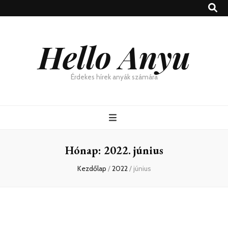
Hello Anyu
Érdekes hírek anyák számára
Hónap:
2022. június
Kezdőlap
/
2022
/
június