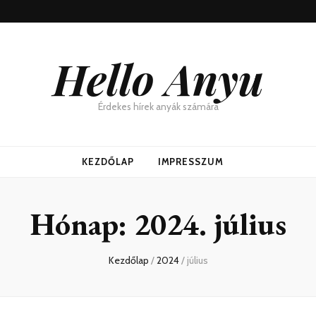
Hello Anyu
Érdekes hírek anyák számára
KEZDŐLAP
IMPRESSZUM
Hónap:
2024. július
Kezdőlap
/
2024
/
július