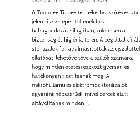
Készítő:
admin
frissítve
július 15, 2024
A Tommee Tippee termékei hosszú évek óta
jelentős szerepet töltenek be a
babagondozás világában, különösen a
biztonság és higiénia terén. A cég által kínál
sterilizálók forradalmasították az újszülötte
ellátását, lehetővé téve a szülők számára,
hogy minden etetési eszközt gyorsan és
hatékonyan tisztítsanak meg. A
mikrohullámú és elektromos sterilizálók
egyaránt népszerűek, mivel percek alatt
eltávolítanak minden …