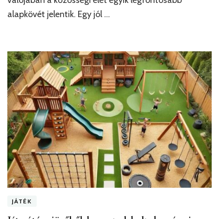
valójában a közösségi élet egyik legfontosabb
alapkövét jelentik. Egy jól …
JÁTÉK