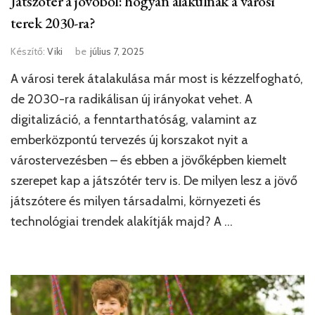
Játszótér a jövőből: hogyan alakulnak a városi
terek 2030-ra?
Készítő:
Viki
be
július 7, 2025
A városi terek átalakulása már most is kézzelfogható,
de 2030-ra radikálisan új irányokat vehet. A
digitalizáció, a fenntarthatóság, valamint az
emberközpontú tervezés új korszakot nyit a
várostervezésben – és ebben a jövőképben kiemelt
szerepet kap a játszótér terv is. De milyen lesz a jövő
játszótere és milyen társadalmi, környezeti és
technológiai trendek alakítják majd? A …