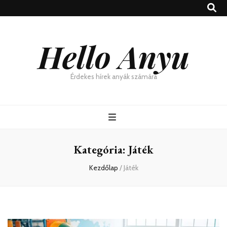
Hello Anyu
Érdekes hírek anyák számára
Kategória:
Játék
Kezdőlap
/
Játék