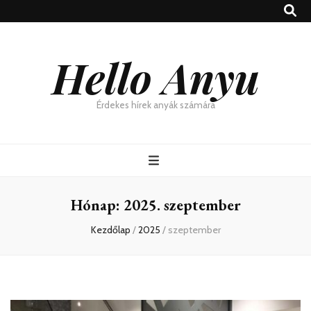
Hello Anyu
Érdekes hírek anyák számára
Hónap:
2025. szeptember
Kezdőlap
/
2025
/
szeptember