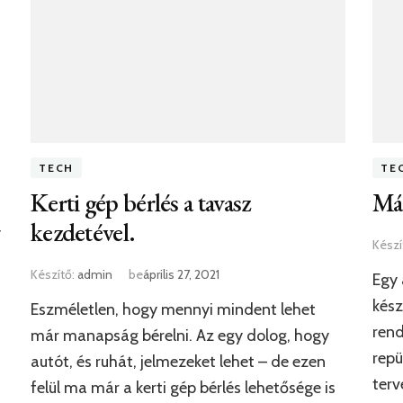
TECH
TE
Kerti gép bérlés a tavasz
Már
kezdetével.
y
Készí
Készítő:
admin
be
április 27, 2021
Egy 
kész
Eszméletlen, hogy mennyi mindent lehet
rend
már manapság bérelni. Az egy dolog, hogy
repü
autót, és ruhát, jelmezeket lehet – de ezen
terv
felül ma már a kerti gép bérlés lehetősége is