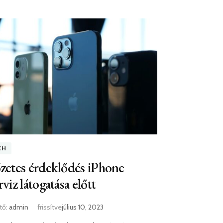
CH
zetes érdeklődés iPhone
rviz látogatása előtt
tő:
admin
frissítve
július 10, 2023