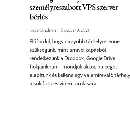
személyreszabott VPS szerver
bérlés
Készítő:
admin
be
július 18, 2021
Előfordul, hogy nagyobb tárhelyre lenne
szükségünk, mint amivel kapásból
rendelkezünk a Dropbox, Google Drive
fiókjainkban – mondjuk akkor, ha céget
alapítunk és kellene egy valamirevaló tárhel
a sok fotó és videó tárolására.