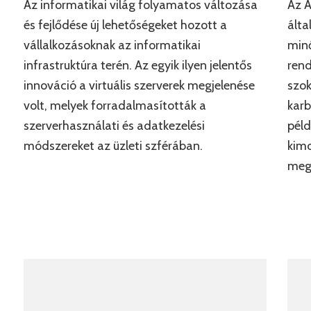
Az informatikai világ folyamatos változása
Az 
és fejlődése új lehetőségeket hozott a
álta
vállalkozásoknak az informatikai
minő
infrastruktúra terén. Az egyik ilyen jelentős
rend
innováció a virtuális szerverek megjelenése
szok
volt, melyek forradalmasították a
karb
szerverhasználati és adatkezelési
péld
módszereket az üzleti szférában.
kimo
megh