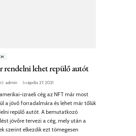
CH
 rendelni lehet repülő autót
tő:
admin
be
április 27, 2021
amerikai-izraeli cég az NFT már most
ül a jövő forradalmára és lehet már tőlük
elni repülő autót. A bemutatkozó
lést jövőre tervezi a cég, mely után a
ek szerint elkezdik ezt tömegesen