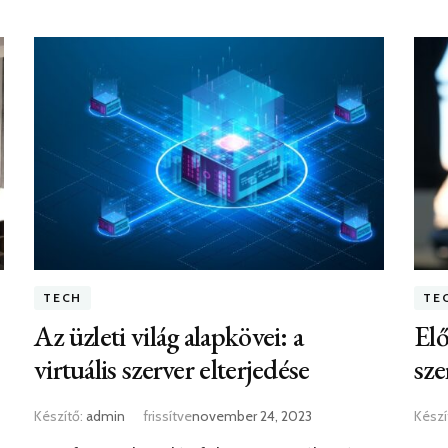
TECH
TE
Az üzleti világ alapkövei: a
Elő
virtuális szerver elterjedése
sze
Készítő:
admin
frissítve
november 24, 2023
Készí