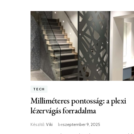
TECH
Milliméteres pontosság: a plexi
lézervágás forradalma
Készítő:
Viki
be
szeptember 9, 2025