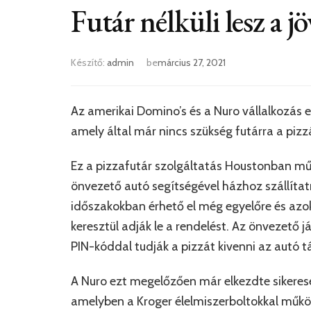
Futár nélküli lesz a j
Készítő:
admin
be
március 27, 2021
Az amerikai Domino’s és a Nuro vállalkozás 
amely által már nincs szükség futárra a pizzá
Ez a pizzafutár szolgáltatás Houstonban m
önvezető autó segítségével házhoz szállítat
időszakokban érhető el még egyelőre és azo
keresztül adják le a rendelést. Az önvezető 
PIN-kóddal tudják a pizzát kivenni az autó tá
A Nuro ezt megelőzően már elkezdte sikeresen
amelyben a Kroger élelmiszerboltokkal működ