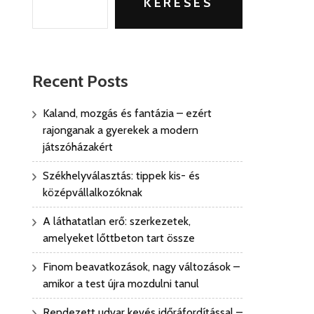
KERESÉS
Recent Posts
Kaland, mozgás és fantázia – ezért
rajonganak a gyerekek a modern
játszóházakért
Székhelyválasztás: tippek kis- és
középvállalkozóknak
A láthatatlan erő: szerkezetek,
amelyeket lőttbeton tart össze
Finom beavatkozások, nagy változások –
amikor a test újra mozdulni tanul
Rendezett udvar kevés időráfordítással –