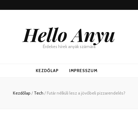
Hello Anyu
Érdekes hírek anyák számára
KEZDŐLAP
IMPRESSZUM
Kezdőlap
/
Tech
/
Futár nélküli lesz a jövőbeli pizzarendelés?