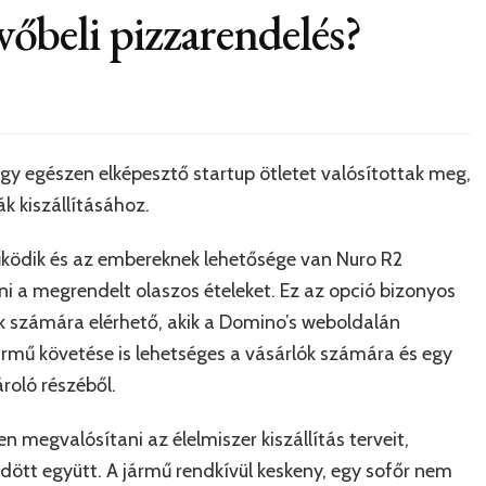
övőbeli pizzarendelés?
egy egészen elképesztő startup ötletet valósítottak meg,
k kiszállításához.
űködik és az embereknek lehetősége van Nuro R2
ni a megrendelt olaszos ételeket. Ez az opció bizonyos
k számára elérhető, akik a Domino’s weboldalán
jármű követése is lehetséges a vásárlók számára és egy
roló részéből.
 megvalósítani az élelmiszer kiszállítás terveit,
ött együtt. A jármű rendkívül keskeny, egy sofőr nem