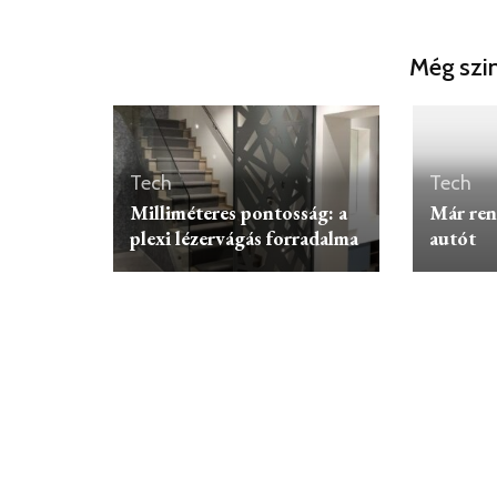
Még szin
Tech
Tech
Milliméteres pontosság: a
Már ren
plexi lézervágás forradalma
autót