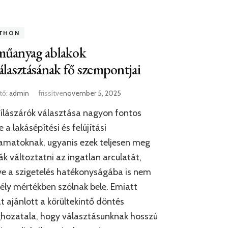
THON
műanyag ablakok
álasztásának fő szempontjai
tő:
admin
frissítve
november 5, 2025
ílászárók választása nagyon fontos
e a lakásépítési és felújítási
amatoknak, ugyanis ezek teljesen meg
ák változtatni az ingatlan arculatát,
tve a szigetelés hatékonyságába is nem
ély mértékben szólnak bele. Emiatt
t ajánlott a körültekintő döntés
hozatala, hogy választásunknak hosszú