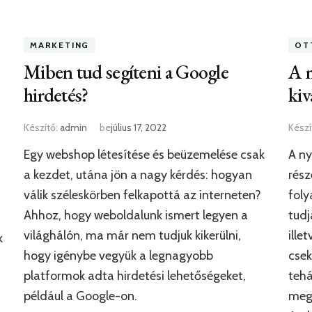
MARKETING
OT
Miben tud segíteni a Google
A 
hirdetés?
kiv
Készítő:
admin
be
július 17, 2022
Készí
Egy webshop létesítése és beüzemelése csak
A ny
a kezdet, utána jön a nagy kérdés: hogyan
rész
válik széleskörben felkapottá az interneten?
foly
Ahhoz, hogy weboldalunk ismert legyen a
tudj
világhálón, ma már nem tudjuk kikerülni,
ille
k
hogy igénybe vegyük a legnagyobb
csek
platformok adta hirdetési lehetőségeket,
tehá
például a Google-on.
meg