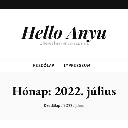
Hello Anyu
Érdekes hírek anyák számára
KEZDŐLAP
IMPRESSZUM
Hónap:
2022. július
Kezdőlap
/
2022
/
július