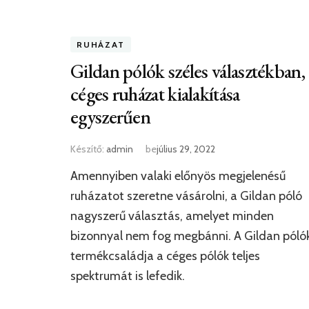
RUHÁZAT
Gildan pólók széles választékban,
céges ruházat kialakítása
egyszerűen
Készítő:
admin
be
július 29, 2022
Amennyiben valaki előnyös megjelenésű
ruházatot szeretne vásárolni, a Gildan póló
nagyszerű választás, amelyet minden
bizonnyal nem fog megbánni. A Gildan póló
termékcsaládja a céges pólók teljes
spektrumát is lefedik.