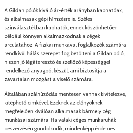
A Gildan pólók kiváló ár-érték arányban kaphatóak,
és alkalmasak gépi hímzésre is. Széles
színválasztékban kaphatók, ennek köszönhetően
például könnyen alkalmazkodnak a cégek
arculatához. A fizikai munkával foglalkozók számára
rendkívül hálás szerepet fog betölteni a Gildan póló,
hiszen jó légáteresztő és szellőző képességgel
rendelkező anyagból készül, ami biztosítja a
zavartalan mozgást a viselő számára.
Általában szálhúzódás mentesen vannak kivitelezve,
kitéphető cimkével. Ezeknek az előnyöknek
megfelelően kiválóan alkalmasak bármely cég
munkásai számára. Ha valaki céges munkaruhák
beszerzésén gondolkodik, mindenképp érdemes