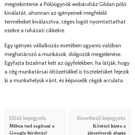
megtekintenie a Pólóügynök webáruház Gildan póló
kínálatát, ahonnan az igényeinek megfelelő
termékeket kiválasztva, céges logót nyomtattathat
ezekre a ruházati cikkekre.
Egy igényes vállalkozás esetében ugyanis valóban
meghatározó a munkások, dolgozók megjelenése.
Egyfajta bizalmat kelt az ügyfelekben, ha látják, hogy
a cég munkatársai öltözetükkel is tiszteletüket fejezik
ki a munkahelyük iránt, és képviselik cégük arculata.
Bejegyzés
Előző bejegyzés
Következő bejegyzés
navigáció
Miben tud segíteni a
Köztéri hinta a
Google hirdetés?
játszóterek alapja