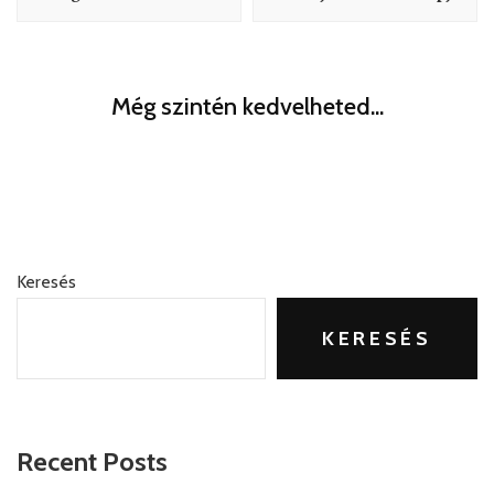
Ruházat
Még szintén kedvelheted...
Mosószer környezetbarát kivitelben
Keresés
KERESÉS
Recent Posts