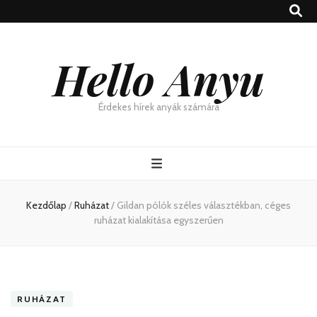
Hello Anyu
Érdekes hírek anyák számára
Kezdőlap
/
Ruházat
/
Gildan pólók széles választékban, céges
ruházat kialakítása egyszerűen
RUHÁZAT