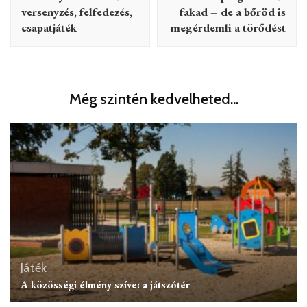
versenyzés, felfedezés,
fakad – de a bőröd is
csapatjáték
megérdemli a törődést
Még szintén kedvelheted...
Játék
A közösségi élmény szíve: a játszótér