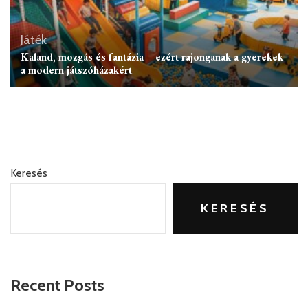
Játék
Kaland, mozgás és fantázia – ezért rajonganak a gyerekek
a modern játszóházakért
Keresés
KERESÉS
Recent Posts