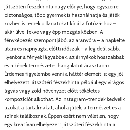
játszótéri fészekhinta nagy előnye, hogy egyszerre
biztonságos, több gyermek is használhatja és játék
közben is remek pillanatokat kínál a fotózáshoz –
akár ülve, fekve vagy épp mozgás közben. A
fényképezés szempontjából az aranyóra – a napkelte
utáni és napnyugta előtti időszak – a legideálisabb,
ilyenkor a fények lágyabbak, az árnyékok hosszabbak
és a képek természetes hangulatot árasztanak.
Érdemes figyelembe venni a háttér elemeit is: egy jól
elhelyezett játszótéri fészekhinta például egy virágos
ágyás vagy zöld növényzet előtt tökéletes
kompozíciót alkothat. Az Instagram-trendek kedvelik
azokat a tartalmakat, ahol a játék, a természet és a
színek találkoznak. Éppen ezért nem véletlen, hogy
egy kreatívan elhelyezett játszótéri fészekhinta a