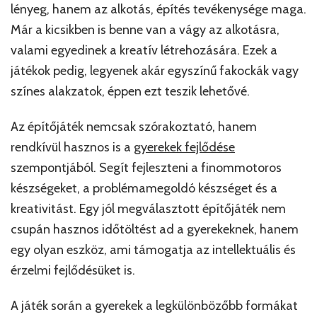
lényeg, hanem az alkotás, építés tevékenysége maga.
Már a kicsikben is benne van a vágy az alkotásra,
valami egyedinek a kreatív létrehozására. Ezek a
játékok pedig, legyenek akár egyszínű fakockák vagy
színes alakzatok, éppen ezt teszik lehetővé.
Az építőjáték nemcsak szórakoztató, hanem
rendkívül hasznos is a
gyerekek fejlődése
szempontjából. Segít fejleszteni a finommotoros
készségeket, a problémamegoldó készséget és a
kreativitást. Egy jól megválasztott építőjáték nem
csupán hasznos időtöltést ad a gyerekeknek, hanem
egy olyan eszköz, ami támogatja az intellektuális és
érzelmi fejlődésüket is.
A játék során a gyerekek a legkülönbözőbb formákat