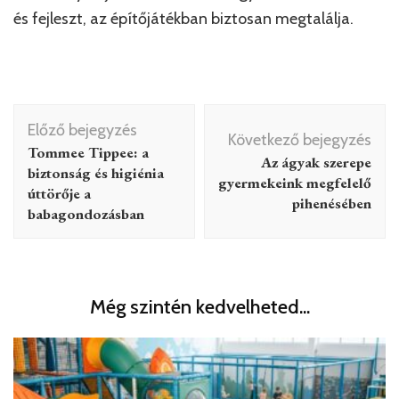
és fejleszt, az építőjátékban biztosan megtalálja.
Bejegyzés
Előző bejegyzés
navigáció
Következő bejegyzés
Tommee Tippee: a
Az ágyak szerepe
biztonság és higiénia
gyermekeink megfelelő
úttörője a
pihenésében
babagondozásban
Még szintén kedvelheted...