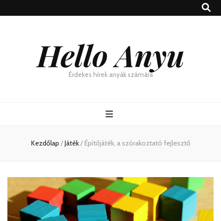
Hello Anyu
Érdekes hírek anyák számára
Kezdőlap
/
Játék
/
Építőjáték, a szórakoztató fejlesztő