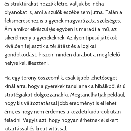
és struktúrákat hozzák létre, valljuk be, néha
olyanokat is, ami a szülők eszébe sem jutna. Talán a
felismeréséhez is a gyerek magyarázata szükséges.
Ám amikor elkészül (és egyben is marad) a mű, az
sikerélmény a gyerekeknek. Az ilyen típusú játékok
kiválóan fejlesztik a térlátást és a logikai
gondolkodást, hiszen minden darabot a megfelelő
helyre kell illeszteni.
Ha egy torony összeomlik, csak újabb lehetőséget
kínál arra, hogy a gyerekek tanuljanak a hibáikból és új
stratégiákat dolgozzanak ki. Megtanulhatják például,
hogy kis változtatással jobb eredményt is el lehet
érni, és hogy nem érdemes a kezdeti kudarcok után
feladni. Vagyis azt, hogy hogyan érhetnek el sikert
kitartással és kreativitással.