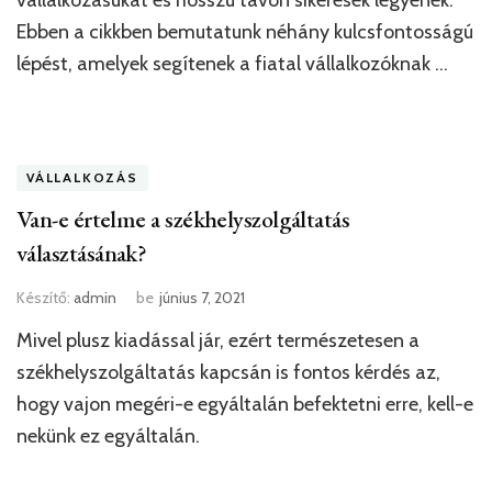
vállalkozásukat és hosszú távon sikeresek legyenek.
Ebben a cikkben bemutatunk néhány kulcsfontosságú
lépést, amelyek segítenek a fiatal vállalkozóknak …
VÁLLALKOZÁS
Van-e értelme a székhelyszolgáltatás
választásának?
Készítő:
admin
be
június 7, 2021
Mivel plusz kiadással jár, ezért természetesen a
székhelyszolgáltatás kapcsán is fontos kérdés az,
hogy vajon megéri-e egyáltalán befektetni erre, kell-e
nekünk ez egyáltalán.