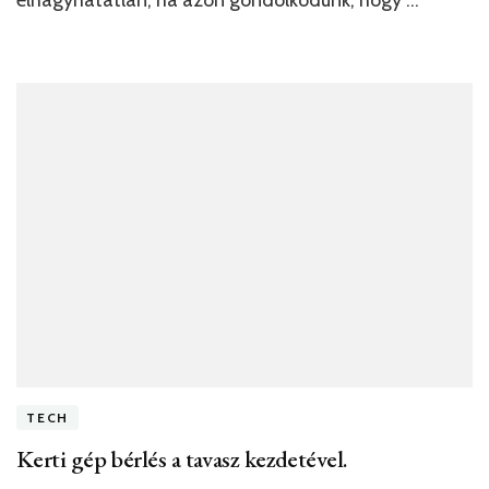
elhagyhatatlan, ha azon gondolkodunk, hogy …
TECH
Kerti gép bérlés a tavasz kezdetével.