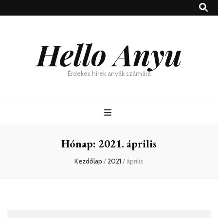
Hello Anyu
Érdekes hírek anyák számára
Hónap:
2021. április
Kezdőlap
/
2021
/
április