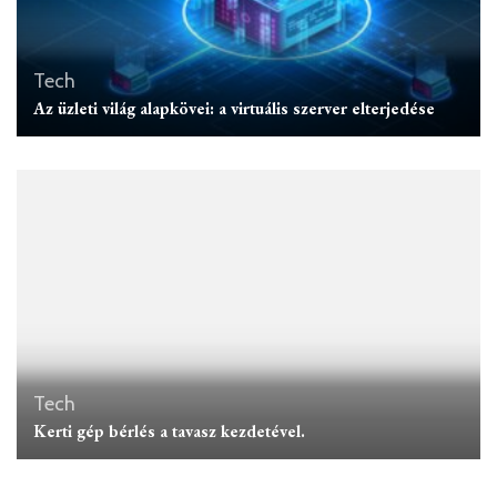
Tech
Az üzleti világ alapkövei: a virtuális szerver elterjedése
Tech
Kerti gép bérlés a tavasz kezdetével.