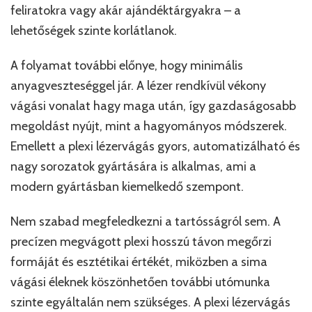
feliratokra vagy akár ajándéktárgyakra – a
lehetőségek szinte korlátlanok.
A folyamat további előnye, hogy minimális
anyagveszteséggel jár. A lézer rendkívül vékony
vágási vonalat hagy maga után, így gazdaságosabb
megoldást nyújt, mint a hagyományos módszerek.
Emellett a plexi lézervágás gyors, automatizálható és
nagy sorozatok gyártására is alkalmas, ami a
modern gyártásban kiemelkedő szempont.
Nem szabad megfeledkezni a tartósságról sem. A
precízen megvágott plexi hosszú távon megőrzi
formáját és esztétikai értékét, miközben a sima
vágási éleknek köszönhetően további utómunka
szinte egyáltalán nem szükséges. A plexi lézervágás