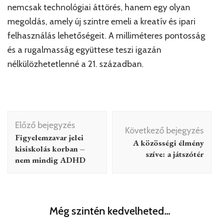
nemcsak technológiai áttörés, hanem egy olyan
megoldás, amely új szintre emeli a kreatív és ipari
felhasználás lehetőségeit. A milliméteres pontosság
és a rugalmasság együttese teszi igazán
nélkülözhetetlenné a 21. században.
Bejegyzés
Előző bejegyzés
navigáció
Következő bejegyzés
Figyelemzavar jelei
A közösségi élmény
kisiskolás korban –
szíve: a játszótér
nem mindig ADHD
Még szintén kedvelheted...