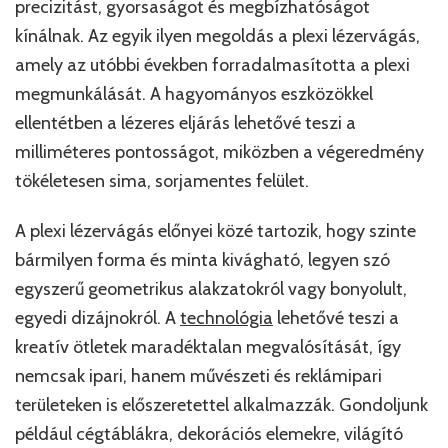
precizitást, gyorsaságot és megbízhatóságot
kínálnak. Az egyik ilyen megoldás a plexi lézervágás,
amely az utóbbi években forradalmasította a plexi
megmunkálását. A hagyományos eszközökkel
ellentétben a lézeres eljárás lehetővé teszi a
milliméteres pontosságot, miközben a végeredmény
tökéletesen sima, sorjamentes felület.
A plexi lézervágás előnyei közé tartozik, hogy szinte
bármilyen forma és minta kivágható, legyen szó
egyszerű geometrikus alakzatokról vagy bonyolult,
egyedi dizájnokról. A
technológia
lehetővé teszi a
kreatív ötletek maradéktalan megvalósítását, így
nemcsak ipari, hanem művészeti és reklámipari
területeken is előszeretettel alkalmazzák. Gondoljunk
például cégtáblákra, dekorációs elemekre, világító