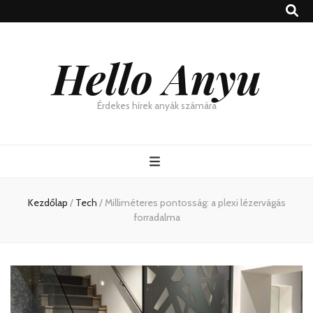
Hello Anyu
Érdekes hírek anyák számára
Kezdőlap
/
Tech
/
Milliméteres pontosság: a plexi lézervágás
forradalma