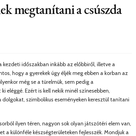
nek megtanítani a csúszda
a kezdeti időszakban inkább az előbbiről, illetve a
ntos, hogy a gyerekek úgy éljék meg ebben a korban az
ilyenkor még se a türelmük, sem pedig a
 eléggé. Ezért is kell nekik minél színesebben,
dolgokat, szimbolikus eseményeken keresztül tanítani
sorból ilyen téren, nagyon sok olyan játszótéri elem van,
t a különféle készségterületeken fejlesszék. Mondjuk a