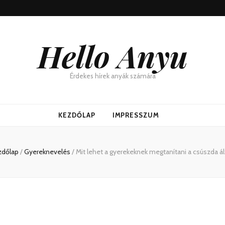
Hello Anyu
Érdekes hírek anyák számára
KEZDŐLAP
IMPRESSZUM
zdőlap
/
Gyereknevelés
/
Mit lehet a gyerekeknek megtanítani a csúszda ál