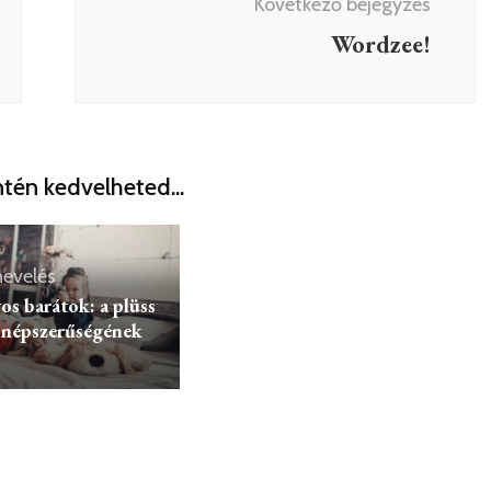
Következő bejegyzés
Wordzee!
Gyereknevelés
Köztéri hinta a játszóterek
tén kedvelheted...
alapja
evelés
os barátok: a plüss
 népszerűségének