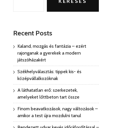
KERESÉS
Recent Posts
Kaland, mozgás és fantázia – ezért
rajonganak a gyerekek a modern
játszóházakért
Székhelyválasztás: tippek kis- és
középvállalkozóknak
A láthatatlan erő: szerkezetek,
amelyeket lőttbeton tart össze
Finom beavatkozások, nagy változások –
amikor a test újra mozdulni tanul
Rendezett udvar kevés időráfordítással –