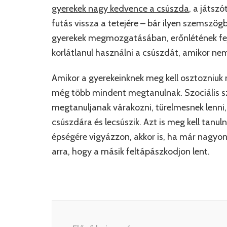
gyerekek nagy kedvence a csúszda
, a játsz
futás vissza a tetejére – bár ilyen szemszög
gyerekek megmozgatásában, erőnlétének fejl
korlátlanul használni a csúszdát, amikor ne
Amikor a gyerekeinknek meg kell osztozniuk 
még több mindent megtanulnak. Szociális s
megtanuljanak várakozni, türelmesnek lenni,
csúszdára és lecsúszik. Azt is meg kell tanuln
épségére vigyázzon, akkor is, ha már nagyon 
arra, hogy a másik feltápászkodjon lent.
Bejegyzés
navigáció