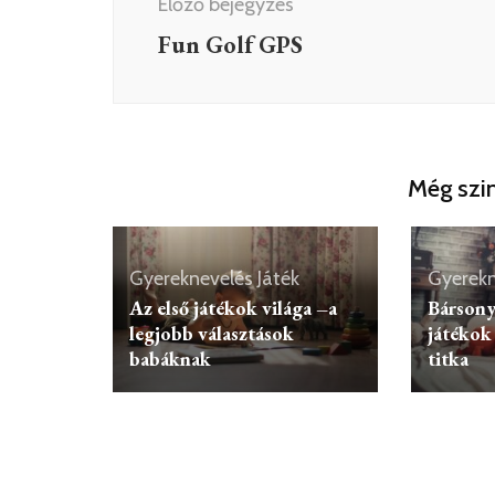
Előző bejegyzés
Fun Golf GPS
Még szin
Gyereknevelés
Játék
Gyerekn
Az első játékok világa –a
Bársony
legjobb választások
játékok
babáknak
titka