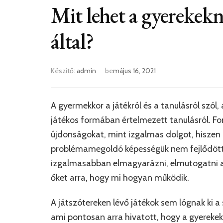
Mit lehet a gyerekek
által?
Készítő:
admin
be
május 16, 2021
A gyermekkor a játékról és a tanulásról szól, 
játékos formában értelmezett tanulásról. Fo
újdonságokat, mint izgalmas dolgot, hiszen 
problémamegoldó képességük nem fejlődött ki
izgalmasabban elmagyarázni, elmutogatni a 
őket arra, hogy mi hogyan működik.
A játszótereken lévő játékok sem lógnak ki a 
ami pontosan arra hivatott, hogy a gyerekeke