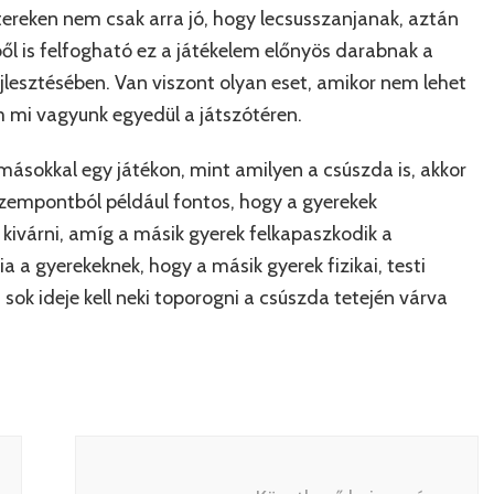
ótereken nem csak arra jó, hogy lecsusszanjanak, aztán
ből is felfogható ez a játékelem előnyös darabnak a
esztésében. Van viszont olyan eset, amikor nem lehet
m mi vagyunk egyedül a játszótéren.
másokkal egy játékon, mint amilyen a csúszda is, akkor
zempontból például fontos, hogy a gyerekek
 kivárni, amíg a másik gyerek felkapaszkodik a
ia a gyerekeknek, hogy a másik gyerek fizikai, testi
sok ideje kell neki toporogni a csúszda tetején várva