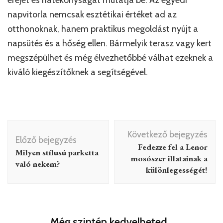
napvitorla nemcsak esztétikai értéket ad az
otthonoknak, hanem praktikus megoldást nyújt a
napsütés és a hőség ellen. Bármelyik terasz vagy kert
megszépülhet és még élvezhetőbbé válhat ezeknek a
kiváló kiegészítőknek a segítségével.
Bejegyzés
Következő bejegyzés
navigáció
Előző bejegyzés
Fedezze fel a Lenor
Milyen stílusú parketta
mosószer illatainak a
való nekem?
különlegességét!
Még szintén kedvelheted...