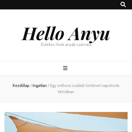
Hello Anyu
Érdekes hírek anyák számára
Kezdőlap
/
Ingatlan
/
Egy otthoni családi történet napvitorla
témában