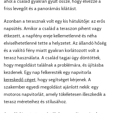
ahol a család gyakran gyűlt össze, hogy élvezze a
friss levegőt és a panorámás kilátást.
Azonban a terasznak volt egy kis hátulütője: az erős
napsütés. Amikor a család a teraszon pihent vagy
étkezett, a napfény ereje kellemetlenné és néha
elviselhetetlenné tette a helyzetet. Az állandó hőség
és a vakító fény miatt gyakran korlátozott volt a
terasz használata. A család tagjai úgy döntöttek,
hogy megoldást találnak a problémára, és újításba
kezdenek. Egy nap felkeresték egy napvitorla
kereskedő céget
, hogy segítséget kérjenek. A
szakember egyedi megoldást ajánlott nekik: egy
motoros napvitorlát, amely tökéletesen illeszkedik a
terasz méreteihez és stílusához.