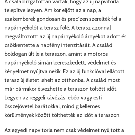
A család izgatottan várták, hogy az új napvitorla
telepítve legyen. Amikor eljött az a nap, a
szakemberek gondosan és precízen szerelték fel a
napárnyékolót a terasz fölé. A terasz azonnal
megváltozott: az új napárnyékoló árnyékot adott és
csökkentette a napfény intenzitását. A család
boldogan ült le a teraszon, amint a motoros
napárnyékoló simán leereszkedett, védelmet és
kényelmet nyújtva nekik. Ez az új funkcióval ellátott
terasz új életet lehelt az otthonba. A család most
már bármikor élvezhette a teraszon töltött időt.
Legyen az reggeli kávézás, ebéd vagy esti
összejövetel barátokkal, mindig kellemes
körülmények között tölthették az időt a teraszon.
Az egyedi napvitorla nem csak védelmet nyújtott a