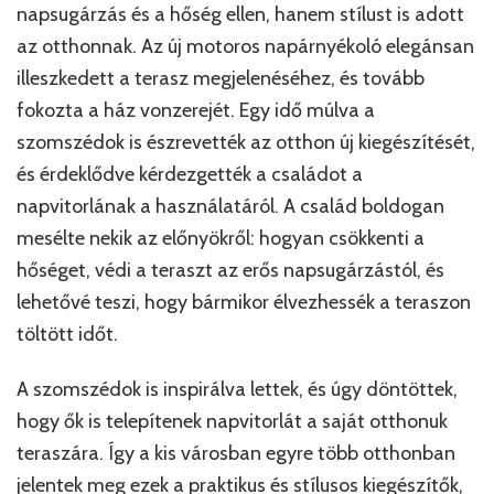
napsugárzás és a hőség ellen, hanem stílust is adott
az otthonnak. Az új motoros napárnyékoló elegánsan
illeszkedett a terasz megjelenéséhez, és tovább
fokozta a ház vonzerejét. Egy idő múlva a
szomszédok is észrevették az otthon új kiegészítését,
és érdeklődve kérdezgették a családot a
napvitorlának a használatáról. A család boldogan
mesélte nekik az előnyökről: hogyan csökkenti a
hőséget, védi a teraszt az erős napsugárzástól, és
lehetővé teszi, hogy bármikor élvezhessék a teraszon
töltött időt.
A szomszédok is inspirálva lettek, és úgy döntöttek,
hogy ők is telepítenek napvitorlát a saját otthonuk
teraszára. Így a kis városban egyre több otthonban
jelentek meg ezek a praktikus és stílusos kiegészítők,