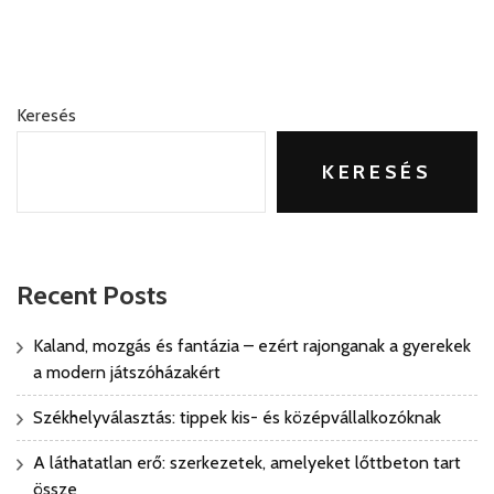
Keresés
KERESÉS
Recent Posts
Kaland, mozgás és fantázia – ezért rajonganak a gyerekek
a modern játszóházakért
Székhelyválasztás: tippek kis- és középvállalkozóknak
A láthatatlan erő: szerkezetek, amelyeket lőttbeton tart
össze