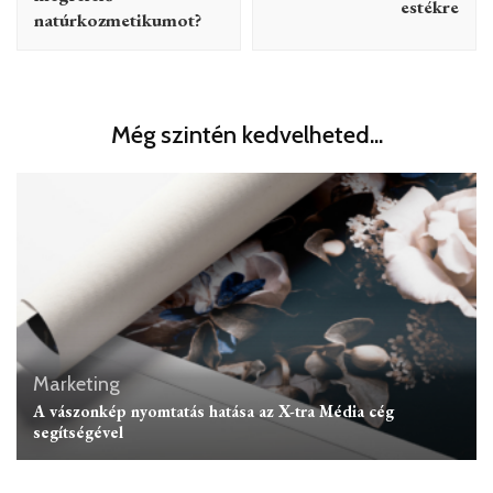
estékre
natúrkozmetikumot?
Még szintén kedvelheted...
Marketing
A vászonkép nyomtatás hatása az X-tra Média cég
segítségével
Marketing
Miben tud segíteni a Google hirdetés?