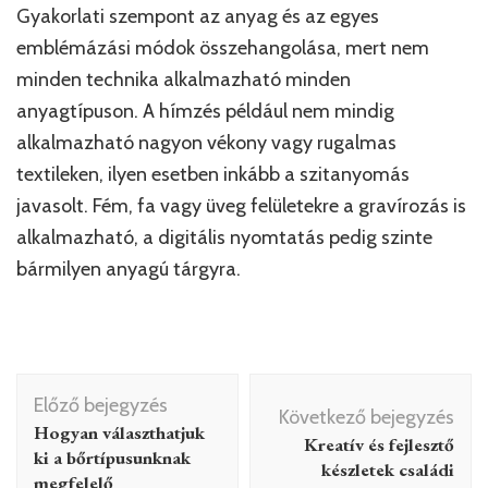
Gyakorlati szempont az anyag és az egyes
emblémázási módok összehangolása, mert nem
minden technika alkalmazható minden
anyagtípuson. A hímzés például nem mindig
alkalmazható nagyon vékony vagy rugalmas
textileken, ilyen esetben inkább a szitanyomás
javasolt. Fém, fa vagy üveg felületekre a gravírozás is
alkalmazható, a digitális nyomtatás pedig szinte
bármilyen anyagú tárgyra.
Bejegyzés
Előző bejegyzés
navigáció
Következő bejegyzés
Hogyan választhatjuk
Kreatív és fejlesztő
ki a bőrtípusunknak
készletek családi
megfelelő