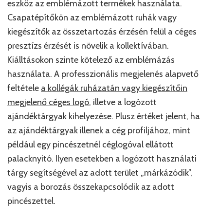
eszköz az emblémázott termékek használata.
Csapatépítőkön az emblémázott ruhák vagy
kiegészítők az összetartozás érzésén felül a céges
presztízs érzését is növelik a kollektívában.
Kiálltásokon szinte kötelező az emblémázás
használata. A professzionális megjelenés alapvető
feltétele
a kollégák ruházatán vagy kiegészítőin
megjelenő céges logó
, illetve a logózott
ajándéktárgyak kihelyezése. Plusz értéket jelent, ha
az ajándéktárgyak illenek a cég profiljához, mint
például egy pincészetnél céglogóval ellátott
palacknyitó. Ilyen esetekben a logózott használati
tárgy segítségével az adott terület „márkázódik”,
vagyis a borozás összekapcsolódik az adott
pincészettel.