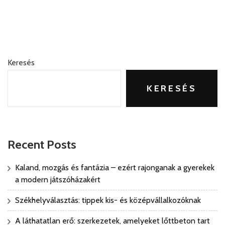
Keresés
KERESÉS
Recent Posts
Kaland, mozgás és fantázia – ezért rajonganak a gyerekek
a modern játszóházakért
Székhelyválasztás: tippek kis- és középvállalkozóknak
A láthatatlan erő: szerkezetek, amelyeket lőttbeton tart