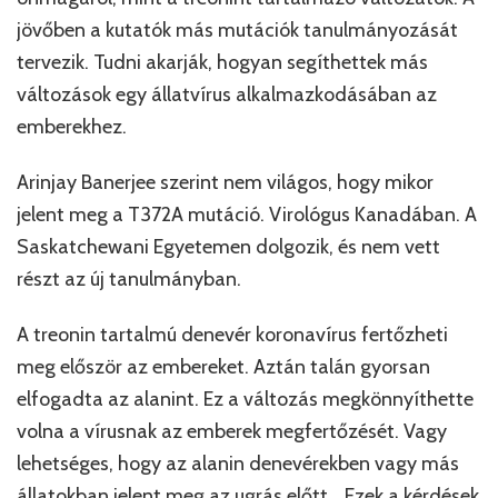
jövőben a kutatók más mutációk tanulmányozását
tervezik. Tudni akarják, hogyan segíthettek más
változások egy állatvírus alkalmazkodásában az
emberekhez.
Arinjay Banerjee szerint nem világos, hogy mikor
jelent meg a T372A mutáció. Virológus Kanadában. A
Saskatchewani Egyetemen dolgozik, és nem vett
részt az új tanulmányban.
A treonin tartalmú denevér koronavírus fertőzheti
meg először az embereket. Aztán talán gyorsan
elfogadta az alanint. Ez a változás megkönnyíthette
volna a vírusnak az emberek megfertőzését. Vagy
lehetséges, hogy az alanin denevérekben vagy más
állatokban jelent meg az ugrás előtt. „Ezek a kérdések