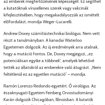
az emberek megfertőzésének képességét. Ez segíthet
a kutatóknak vírusellenes szerek vagy vakcinák
kifejlesztésében, hogy megakadályozzák az ismételt
előfordulást, mondja Weger-Lucarelli.
Andrew Doxey számítástechnikai biológus. Nem vett
részt a tanulmányban. A kanadai Waterloo
Egyetemen dolgozik. Az új eredmények arra utalnak,
hogy a mutáció fontos. De, Doxey megjegyzi, „ez
potenciálisan egyike a többnek”, amelyek lehetővé
tették az állatokról az emberekre való átugrást. „Nem
feltétlenül ez az egyetlen mutáció” – mondja.
Ramón Lorenzo Redondo egyetért. Ő virológus. Az
északnyugati Egyetem Feinberg Orvostudományi
Karán dolgozik Chicagóban, Illinoisban. A kutatók