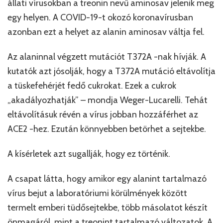
állati vírusokban a treonin nevű aminosav jelenik meg
egy helyen. A COVID-19-t okozó koronavírusban
azonban ezt a helyet az alanin aminosav váltja fel.
Az alaninnal végzett mutációt T372A -nak hívják. A
kutatók azt jósolják, hogy a T372A mutáció eltávolítja
a tüskefehérjét fedő cukrokat. Ezek a cukrok
„akadályozhatják” – mondja Weger-Lucarelli. Tehát
eltávolításuk révén a vírus jobban hozzáférhet az
ACE2 -hez. Ezután könnyebben betörhet a sejtekbe.
A kísérletek azt sugallják, hogy ez történik.
A csapat látta, hogy amikor egy alanint tartalmazó
vírus bejut a laboratóriumi körülmények között
termelt emberi tüdősejtekbe, több másolatot készít
önmagáról, mint a treonint tartalmazó változatok. A