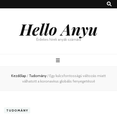
Hello Anyu
Érdekes hírek anyák számára
Kezdőlap
/
Tudomány
/
Egy kulcsfontosságú változás miatt
válhatott a koronavírus globális fenyegetéssé
TUDOMÁNY