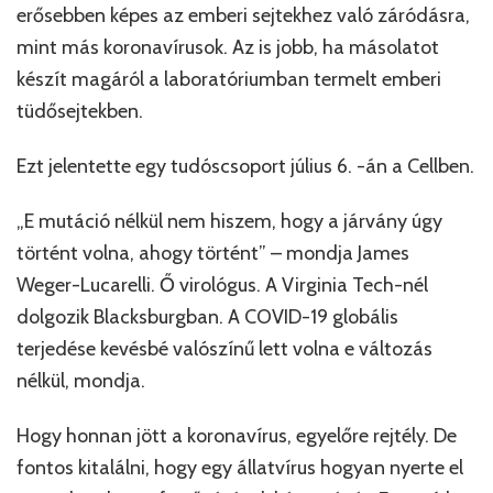
erősebben képes az emberi sejtekhez való záródásra,
mint más koronavírusok. Az is jobb, ha másolatot
készít magáról a laboratóriumban termelt emberi
tüdősejtekben.
Ezt jelentette egy tudóscsoport július 6. -án a Cellben.
„E mutáció nélkül nem hiszem, hogy a járvány úgy
történt volna, ahogy történt” – mondja James
Weger-Lucarelli. Ő virológus. A Virginia Tech-nél
dolgozik Blacksburgban. A COVID-19 globális
terjedése kevésbé valószínű lett volna e változás
nélkül, mondja.
Hogy honnan jött a koronavírus, egyelőre rejtély. De
fontos kitalálni, hogy egy állatvírus hogyan nyerte el