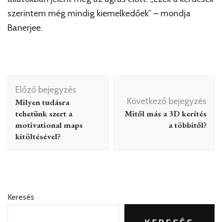
szerintem még mindig kiemelkedőek” – mondja
Banerjee.
Bejegyzés
Előző bejegyzés
navigáció
Következő bejegyzés
Milyen tudásra
tehetünk szert a
Mitől más a 3D kerítés
motivational maps
a többitől?
kitöltésével?
Keresés